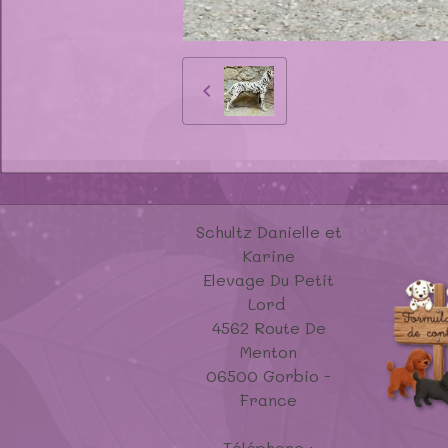
Schultz Danielle et
Karine
Elevage Du Petit
Lord
4562 Route De
Menton
06500 Gorbio -
France
Téléphone :