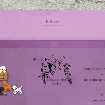
Retour
Dans le cadre
méd
nous désign
49 ru
www.med