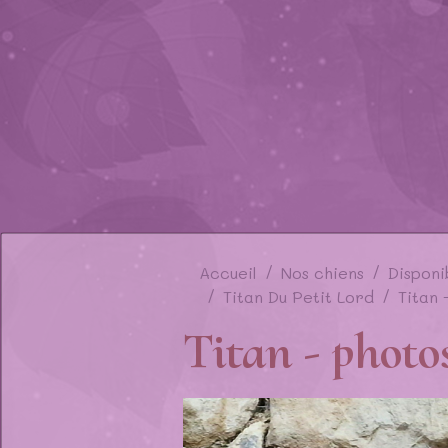
Accueil
Nos chiens
Disponi
Titan Du Petit Lord
Titan 
Titan - photo