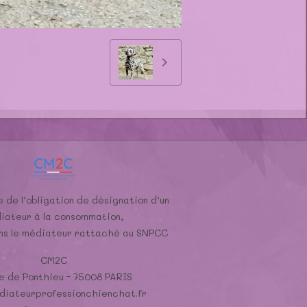
 de l’obligation de désignation d’un
iateur à la consommation,
ons le médiateur rattaché au SNPCC
CM2C
e de Ponthieu - 75008 PARIS
iateurprofessionchienchat.fr