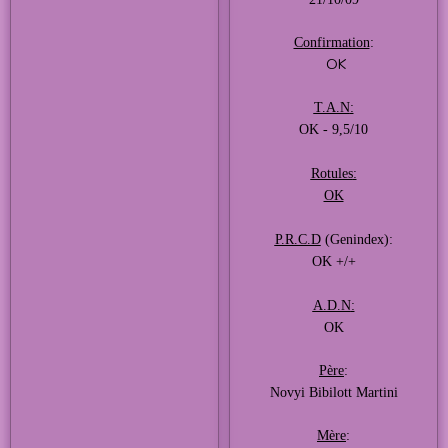
Confirmation
:
OK
T.A.N
:
OK - 9,5/10
Rotules
:
OK
P.R.C.D
(Genindex):
OK +/+
A.D.N
:
OK
Père
:
Novyi Bibilott Martini
Mère
: