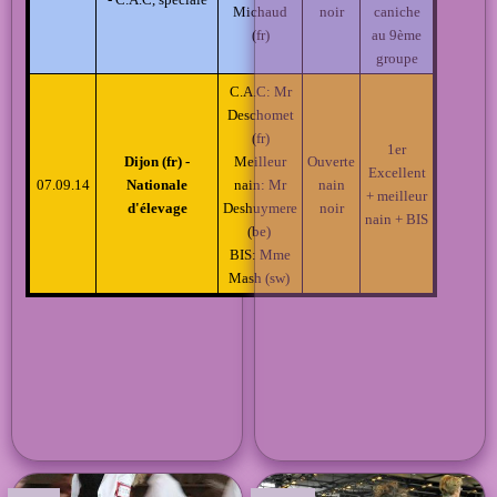
Michaud
noir
caniche
(fr)
au 9ème
groupe
C.A.C: Mr
Deschomet
(fr)
1er
Dijon (fr) -
Meilleur
Ouverte
Excellent
07.09.14
Nationale
nain: Mr
nain
+ meilleur
d'élevage
Deshuymere
noir
nain + BIS
(be)
BIS: Mme
Mash (sw)