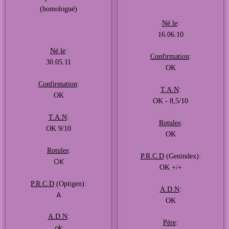
(homologué)
Né le
:
16.06.10
Né le
:
Confirmation
:
30.05.11
OK
Confirmation
:
T.A.N
:
OK
OK - 8,5/10
T.A.N
:
Rotules
:
OK 9/10
OK
Rotules
:
P.R.C.D
(Genindex):
OK
OK +/+
P.R.C.D
(Optigen):
A.D.N
:
A
OK
A.D.N
:
Père
:
ok