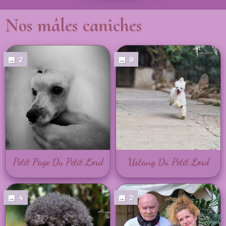
Nos mâles caniches
2
9
Petit Page Du Petit Lord
Ustang Du Petit Lord
4
2