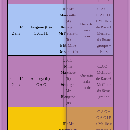
groupe
IB: Mr
C.A.C +
Marabotto
C.A.C.I.B
(it)
+ Meilleur
Ouverte
08.05.14
Avignon (fr) -
9ème gr.:
de Race +
nain
2 ans
C.A.C.I.B
Mr Nataletti
Meilleur
noir
(it)
du 9ème
BIS: Mme
groupe +
Desserne (fr)
B.I.S
C.A.C:
Mme
C.A.C +
Marchese
Meilleur
Ouverte
25.05.14
Albenga (it) -
(it)
de Race +
nain
2 ans
C.A.C
9ème gr.:
Meilleur
noir
Mr
du 9ème
Blangino
groupe
(fr)
C.A.C +
C.A.C.I.B
IB: Mr
+ Meilleur
Barenne (fr)
de Race +