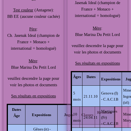
Jasenak Ideal (champion de
France + Monaco +
Test couleur
(Antagene):
international = homologué)
BB EE (aucune couleur cachée)
Mère
:
Père
:
Blue Marina Du Petit Lord
Ch. Jasenak Ideal (champion de
France + Monaco +
veuillez descendre la page pour
international = homologué)
voir les photos et documents
Mère
:
Ses résultats en expositions
Blue Marina Du Petit Lord
Âges
Dates
veuillez descendre la page pour
Expositions
Ju
voir les photos et documents
Mm
5
Genova (I)
Ses résultats en expositions
21.11.10
Ingr
mois
-
C.A.C.I.B
(irl)
Dates
Martigues
Résultats
10
Mm
Expositions
Juges
Classes
Âge
24.04.11
(Fr)
mois
Mery 
-
C.A.C.I.B
Gênes (it) -