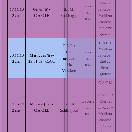
+ Meilleur
Ouverte
17.11.13
Gênes (it) -
IB: Mr
de Race +
nain
2 ans
C.A.C.I.B
Smith (gb)
Meilleur
noir
caniche
au 9ème
groupe
C.A.C +
C.A.C +
Meilleur
9ème
Ouverte
23.11.13
Martigues (fr) -
de Race +
groupe:
nain
2 ans
23.11.13 - C.A.C
2nd au
Mr.
noir
9ème
Vanaken
groupe
C.A.C.M
+
C.A.C.I.B
Ouverte
+ Meilleur
04.05.14
Monaco (mc) -
C.A.C.M:
nain
de Race +
2 ans
C.A.C.I.B
Schill (rou)
noir
Meilleur
caniche
au 9ème