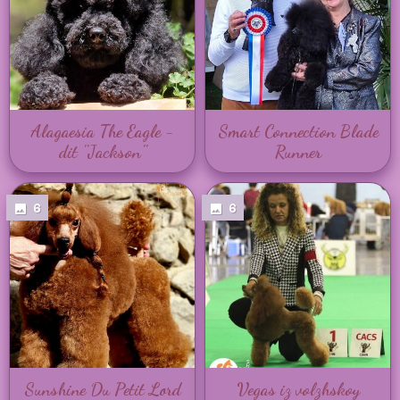
Alagaesia The Eagle -
Smart Connection Blade
dit ''Jackson''
Runner
6
6
Sunshine Du Petit Lord
Vegas iz volzhskoy