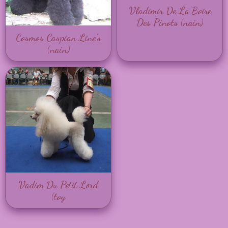
Vladimir De La Boire
Des Pinots (nain)
Cosmos Caspian Line's
(nain)
Vadim Du Petit Lord
(toy