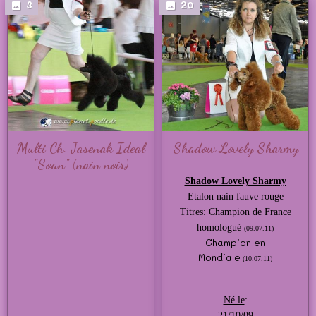
3
20
Multi Ch. Jasenak Ideal
Shadow Lovely Sharmy
"Soan" (nain noir)
Shadow Lovely Sharmy
Etalon nain fauve rouge
Titres: Champion de France
homologué
(09.07.11)
Champion en
Mondiale
(10.07.11)
Né le
:
21/10/09