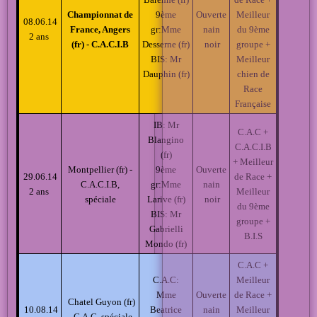
Championnat de
9ème
Ouverte
Meilleur
08.06.14
France, Angers
gr:Mme
nain
du 9ème
2 ans
(fr) - C.A.C.I.B
Desserne (fr)
noir
groupe +
BIS: Mr
Meilleur
Dauphin (fr)
chien de
Race
Française
IB: Mr
C.A.C +
Blangino
C.A.C.I.B
(fr)
+ Meilleur
Montpellier (fr) -
9ème
Ouverte
29.06.14
de Race +
C.A.C.I.B,
gr:Mme
nain
2 ans
Meilleur
spéciale
Larive (fr)
noir
du 9ème
BIS: Mr
groupe +
Gabrielli
B.I.S
Mondo (fr)
C.A.C +
C.A.C:
Meilleur
Mme
Ouverte
de Race +
Chatel Guyon (fr)
10.08.14
Beatrice
nain
Meilleur
- C.A.C, spéciale