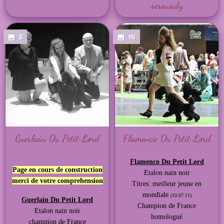
serenady
5
16
Guerlain Du Petit Lord
Flamenco Du Petit Lord
Flamenco Du Petit Lord
Page en cours de construction
Etalon nain noir
merci de votre comprehension
Titres: meilleur jeune en
mondiale
(10.07.11)
Guerlain Du Petit Lord
Champion de France
Etalon nain noir
homologué
champion de France