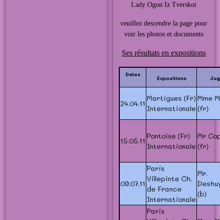
Lady Ogon Iz Tverskoi
veuillez descendre la page pour
voir les photos et documents
Ses résultats en expositions
Dates
Expositions
Jug
Martigues (Fr)
Mme M
24.04.11
Internationale
(fr)
Pontoise (Fr)
Mr Co
15.05.11
Internationale
(fr)
Paris
Mr.
Villepinte Ch.
09.07.11
Deshu
de France
(b)
Internationale
Paris