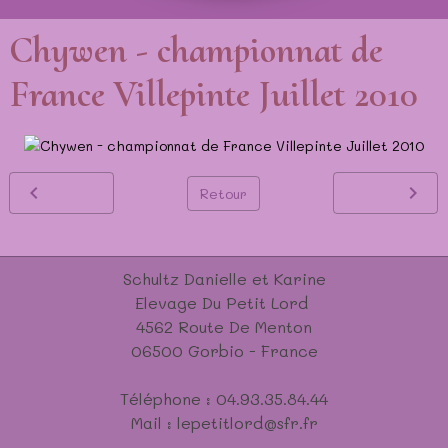
Chywen - championnat de
France Villepinte Juillet 2010
Retour
Schultz Danielle et Karine
Elevage Du Petit Lord
4562 Route De Menton
06500 Gorbio - France
Téléphone : 04.93.35.84.44
Mail : lepetitlord@sfr.fr