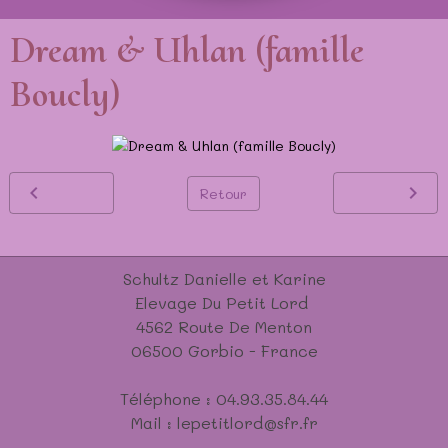
Dream & Uhlan (famille
Boucly)
Retour
Schultz Danielle et Karine
Elevage Du Petit Lord
4562 Route De Menton
06500 Gorbio - France
Téléphone : 04.93.35.84.44
Mail : lepetitlord@sfr.fr