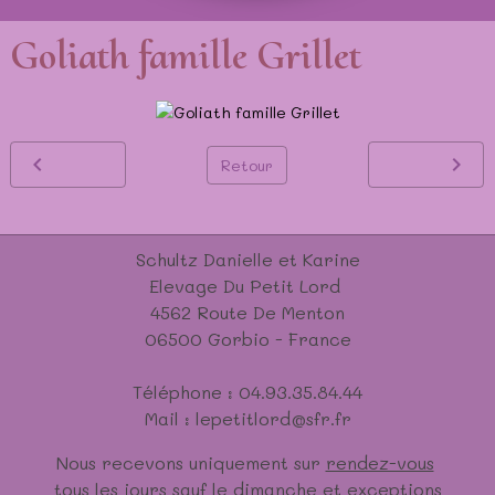
Goliath famille Grillet
Retour
Schultz Danielle et Karine
Elevage Du Petit Lord
4562 Route De Menton
06500 Gorbio - France
Téléphone : 04.93.35.84.44
Mail : lepetitlord@sfr.fr
Nous recevons uniquement sur
rendez-vous
tous les jours sauf le dimanche et exceptions