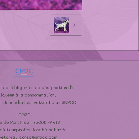
 de l’obligation de désignation d’un
iateur à la consommation,
ons le médiateur rattaché au SNPCC
CM2C
e de Ponthieu - 75008 PARIS
iateurprofessionchienchat.fr
retariat-conso@snpcc.com