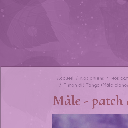
Accueil
Nos chiens
Nos ca
Timon dit Tango (Mâle blanc
Mâle - patch d