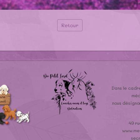
Retour
Dans le cadre
méd
nous désign
49 ru
www.med
sec