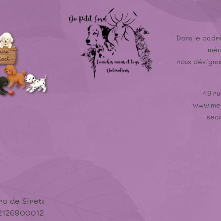
Dans le cadre
méd
nous désign
49 ru
www.med
sec
o de Siret:
2126900012