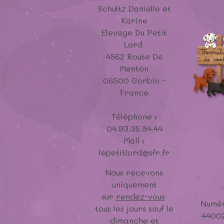
Schultz Danielle et
Karine
Elevage Du Petit
Lord
4562 Route De
Menton
06500 Gorbio -
France
Téléphone :
04.93.35.84.44
Mail :
lepetitlord@sfr.fr
Nous recevons
uniquement
sur
rendez-vous
Numér
tous les jours sauf le
4400
dimanche et