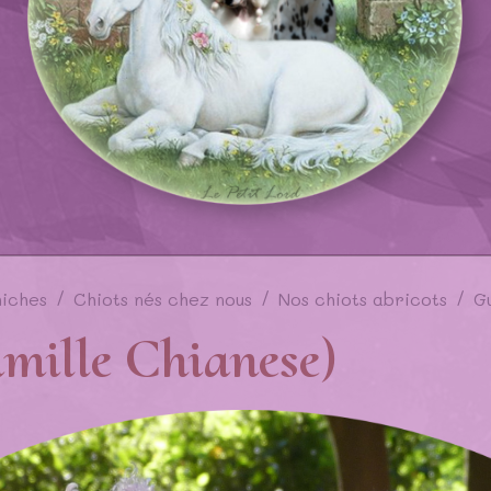
niches
Chiots nés chez nous
Nos chiots abricots
Gu
amille Chianese)