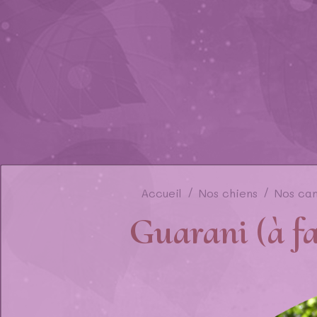
Accueil
Nos chiens
Nos ca
Guarani (à f