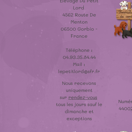
Elevage Du Petit
Lord
4562 Route De
Menton
06500 Gorbio -
France
Téléphone :
04.93.35.84.44
Mail :
lepetitlord@sfr.fr
Nous recevons
uniquement
sur
rendez-vous
Numér
tous les jours sauf le
4400
dimanche et
exceptions