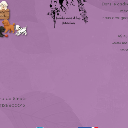
Dans le cadre
méd
nous désign
49 ru
www.med
sec
o de Siret:
2126900012