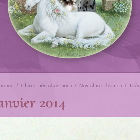
niches
Chiots nés chez nous
Nos chiots blancs
Idéa
janvier 2014