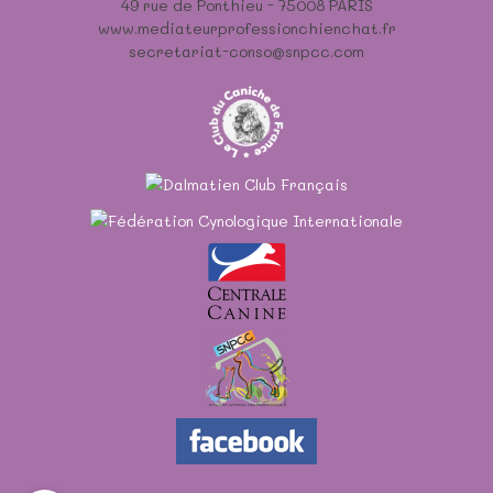
49 rue de Ponthieu - 75008 PARIS
www.mediateurprofessionchienchat.fr
secretariat-conso@snpcc.com