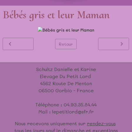
Bébés gris et leur Maman
Retour
Schultz Danielle et Karine
Elevage Du Petit Lord
4562 Route De Menton
06500 Gorbio - France
Téléphone : 04.93.35.84.44
Mail : lepetitlord@sfr.fr
Nous recevons uniquement sur
rendez-vous
tous les jours sauf le dimanche et exceptions