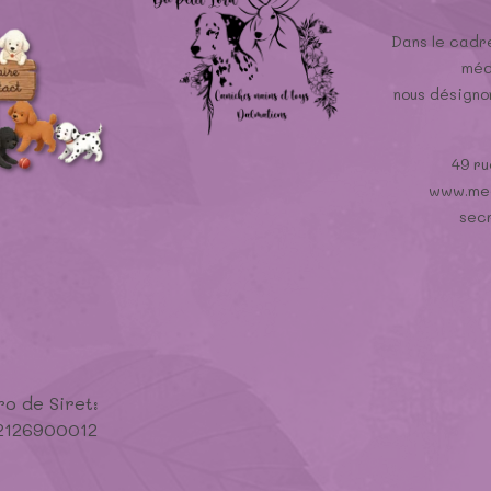
Dans le cadre
méd
nous désign
49 ru
www.med
sec
o de Siret:
2126900012