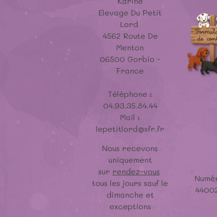
Karine
Elevage Du Petit
Lord
4562 Route De
Menton
06500 Gorbio -
France
Téléphone :
04.93.35.84.44
Mail :
lepetitlord@sfr.fr
Nous recevons
uniquement
sur
rendez-vous
Numér
tous les jours sauf le
4400
dimanche et
exceptions