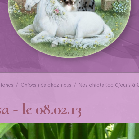
niches
Chiots nés chez nous
Nos chiots (de 0jours à 
3
 - le 08.02.13