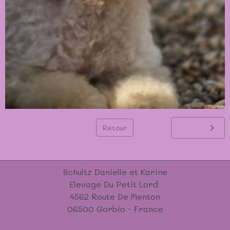
Retour
Schultz Danielle et Karine
Elevage Du Petit Lord
4562 Route De Menton
06500 Gorbio - France