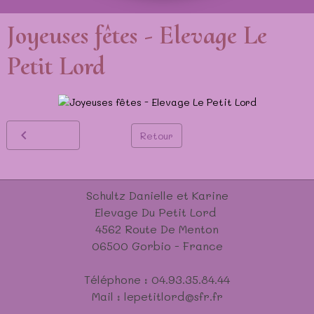
Joyeuses fêtes - Elevage Le
Petit Lord
Retour
Schultz Danielle et Karine
Elevage Du Petit Lord
4562 Route De Menton
06500 Gorbio - France
Téléphone : 04.93.35.84.44
Mail : lepetitlord@sfr.fr