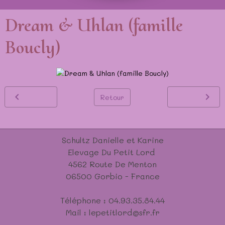
Dream & Uhlan (famille
Boucly)
Retour
Schultz Danielle et Karine
Elevage Du Petit Lord
4562 Route De Menton
06500 Gorbio - France
Téléphone : 04.93.35.84.44
Mail : lepetitlord@sfr.fr