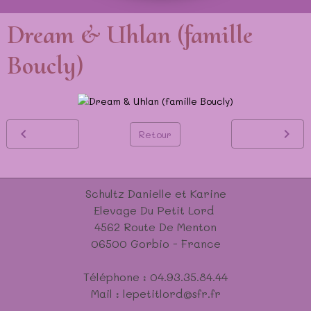
Dream & Uhlan (famille
Boucly)
Retour
Schultz Danielle et Karine
Elevage Du Petit Lord
4562 Route De Menton
06500 Gorbio - France
Téléphone : 04.93.35.84.44
Mail : lepetitlord@sfr.fr